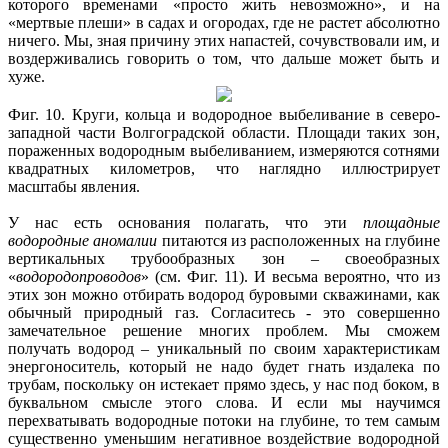
которого временами «просто жить невозможно», и на
«мертвые плеши» в садах и огородах, где не растет абсолютно
ничего. Мы, зная причину этих напастей, сочувствовали им, и
воздерживались говорить о том, что дальше может быть и
хуже.
Фиг. 10. Круги, кольца и водородное выбеливание в северо-
западной части Волгоградской области. Площади таких зон,
пораженных водородным выбеливанием, измеряются сотнями
квадратных километров, что наглядно иллюстрирует
масштабы явления.
У нас есть основания полагать, что эти
площадные
водородные аномалии
питаются из расположенных на глубине
вертикальных трубообразных зон – своеобразных
«
водородопроводов
» (см. Фиг. 11). И весьма вероятно, что из
этих зон можно отбирать водород буровыми скважинами, как
обычный природный газ. Согласитесь - это совершенно
замечательное решение многих проблем. Мы сможем
получать водород – уникальный по своим характеристикам
энергоноситель, который не надо будет гнать издалека по
трубам, поскольку он истекает прямо здесь, у нас под боком, в
буквальном смысле этого слова. И если мы научимся
перехватывать водородные потоки на глубине, то тем самым
существенно уменьшим негативное воздействие водородной