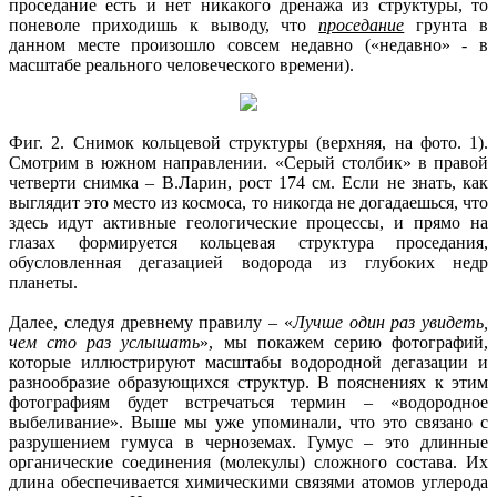
проседание есть и нет никакого дренажа из структуры, то
поневоле приходишь к выводу, что
проседание
грунта в
данном месте произошло совсем недавно («недавно» - в
масштабе реального человеческого времени).
Фиг. 2. Снимок кольцевой структуры (верхняя, на фото. 1).
Смотрим в южном направлении. «Серый столбик» в правой
четверти снимка – В.Ларин, рост 174 см. Если не знать, как
выглядит это место из космоса, то никогда не догадаешься, что
здесь идут активные геологические процессы, и прямо на
глазах формируется кольцевая структура проседания,
обусловленная дегазацией водорода из глубоких недр
планеты.
Далее, следуя древнему правилу – «
Лучше один раз увидеть,
чем сто раз услышать
», мы покажем серию фотографий,
которые иллюстрируют масштабы водородной дегазации и
разнообразие образующихся структур. В пояснениях к этим
фотографиям будет встречаться термин – «водородное
выбеливание». Выше мы уже упоминали, что это связано с
разрушением гумуса в черноземах. Гумус – это длинные
органические соединения (молекулы) сложного состава. Их
длина обеспечивается химическими связями атомов углерода