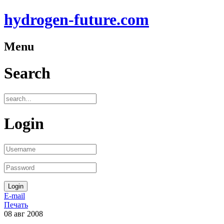
hydrogen-future.com
Menu
Search
Login
E-mail
Печать
08
авг
2008