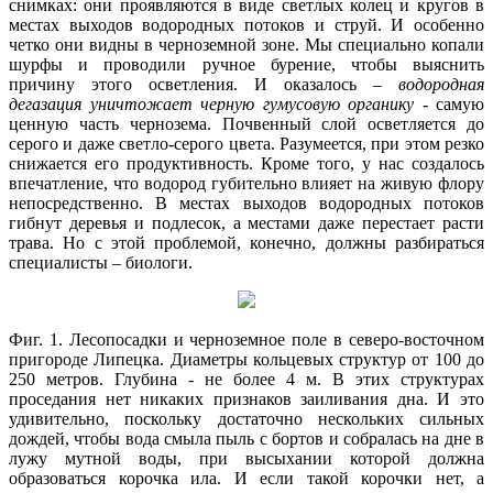
снимках: они проявляются в виде светлых колец и кругов в
местах выходов водородных потоков и струй. И особенно
четко они видны в черноземной зоне. Мы специально копали
шурфы и проводили ручное бурение, чтобы выяснить
причину этого осветления. И оказалось –
водородная
дегазация уничтожает черную гумусовую органику
- самую
ценную часть чернозема. Почвенный слой осветляется до
серого и даже светло-серого цвета. Разумеется, при этом резко
снижается его продуктивность. Кроме того, у нас создалось
впечатление, что водород губительно влияет на живую флору
непосредственно. В местах выходов водородных потоков
гибнут деревья и подлесок, а местами даже перестает расти
трава. Но с этой проблемой, конечно, должны разбираться
специалисты – биологи.
Фиг. 1. Лесопосадки и черноземное поле в северо-восточном
пригороде Липецка. Диаметры кольцевых структур от 100 до
250 метров. Глубина - не более 4 м. В этих структурах
проседания нет никаких признаков заиливания дна. И это
удивительно, поскольку достаточно нескольких сильных
дождей, чтобы вода смыла пыль с бортов и собралась на дне в
лужу мутной воды, при высыхании которой должна
образоваться корочка ила. И если такой корочки нет, а