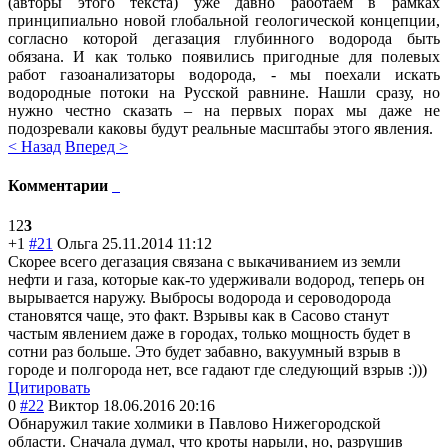
(авторы этого текста) уже давно работаем в рамках
принципиально новой глобальной геологической концепции,
согласно которой дегазация глубинного водорода быть
обязана. И как только появились пригодные для полевых
работ газоанализаторы водорода, - мы поехали искать
водородные потоки на Русской равнине. Нашли сразу, но
нужно честно сказать – на первых порах мы даже не
подозревали каковы будут реальные масштабы этого явления.
< Назад
Вперед >
Комментарии
1
2
3
+1
#21
Ольга
25.11.2014 11:12
Скорее всего дегазация связана с выкачиванием из земли
нефти и газа, которые как-то удерживали водород, теперь он
вырывается наружу. Выбросы водорода и сероводорода
становятся чаще, это факт. Взрывы как в Сасово станут
частым явлением даже в городах, только мощность будет в
сотни раз больше. Это будет забавно, вакуумный взрыв в
городе и полгорода нет, все гадают где следующий взрыв :)))
Цитировать
0
#22
Виктор
18.06.2016 20:16
Обнаружил такие холмики в Павлово Нижегородской
области. Сначала думал, что кроты нарыли, но, разрушив