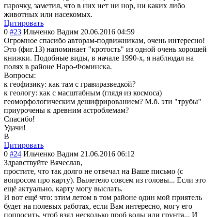
парочку, заметил, что в них нет ни нор, ни каких либо
животных или насекомых.
Цитировать
0
#23
Ильченко Вадим
20.06.2016 04:59
Огромное спасибо авторам-подвижн
икам, очень интересно!
Это (фиг.13) напоминает "кротость" из одной очень хорошей
книжки. Подобные виды, в начале 1990-х, я наблюдал на
полях в районе Наро-Фоминска.
Вопросы:
к геофизику: как там с гравиразведкой?
к геологу: как с масштабным (глядя из космоса)
геоморфологичес
ким дешифрированием
? М.б. эти "трубы"
приурочены к древним астроблемам?
Спасибо!
Удачи!
В
Цитировать
0
#24
Ильченко Вадим
21.06.2016 06:12
Здравствуйте Вячеслав,
простите, что так долго не отвечал на Ваше письмо (с
вопросом про карту). Вылетело совсем из головы... Если это
ещё актуально, карту могу выслать.
И вот ещё что: этим летом в том районе один мой приятель
будет на полевых работах, если Вам интересно, могу его
попросить, чтоб взял несколько проб воды или грунта... И