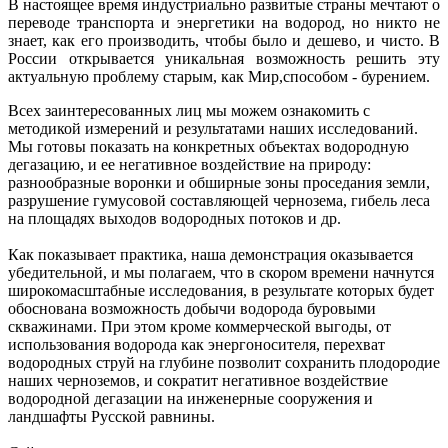
В настоящее время индустриально развитые страны мечтают о
переводе транспорта и энергетики на водород, но никто не
знает, как его производить, чтобы было и дешево, и чисто. В
России открывается уникальная возможность решить эту
актуальную проблему старым, как Мир,способом - бурением.
Всех заинтересованных лиц мы можем ознакомить с
методикой измерений и результатами наших исследований.
Мы готовы показать на конкретных объектах водородную
дегазацию, и ее негативное воздействие на природу:
разнообразные воронки и обширные зоны проседания земли,
разрушение гумусовой составляющей чернозема, гибель леса
на площадях выходов водородных потоков и др.
Как показывает практика, наша демонстрация оказывается
убедительной, и мы полагаем, что в скором времени начнутся
широкомасштабные исследования, в результате которых будет
обоснована возможность добычи водорода буровыми
скважинами. При этом кроме коммерческой выгоды, от
использования водорода как энергоносителя, перехват
водородных струй на глубине позволит сохранить плодородие
наших черноземов, и сократит негативное воздействие
водородной дегазации на инженерные сооружения и
ландшафты Русской равнины.