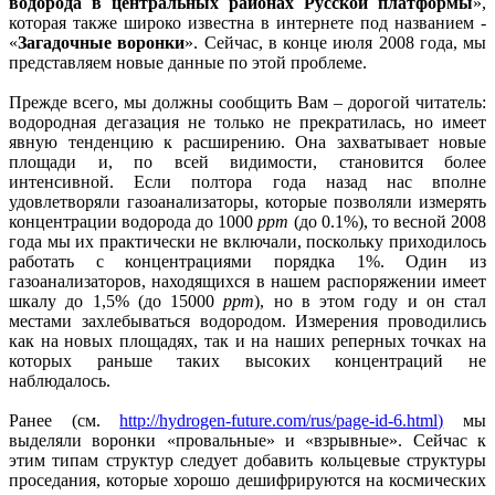
водорода в центральных районах Русской платформы
»,
которая также широко известна в интернете под названием -
«
Загадочные воронки
». Сейчас, в конце июля 2008 года, мы
представляем новые данные по этой проблеме.
Прежде всего, мы должны сообщить Вам – дорогой читатель:
водородная дегазация не только не прекратилась, но имеет
явную тенденцию к расширению. Она захватывает новые
площади и, по всей видимости, становится более
интенсивной. Если полтора года назад нас вполне
удовлетворяли газоанализаторы, которые позволяли измерять
концентрации водорода до 1000
ppm
(до 0.1%), то весной 2008
года мы их практически не включали, поскольку приходилось
работать с концентрациями порядка 1%. Один из
газоанализаторов, находящихся в нашем распоряжении имеет
шкалу до 1,5% (до 15000
ppm
), но в этом году и он стал
местами захлебываться водородом. Измерения проводились
как на новых площадях, так и на наших реперных точках на
которых раньше таких высоких концентраций не
наблюдалось.
Ранее (см.
http://hydrogen-future.com/rus/page-id-6.html)
мы
выделяли воронки «провальные» и «взрывные». Сейчас к
этим типам структур следует добавить кольцевые структуры
проседания, которые хорошо дешифрируются на космических