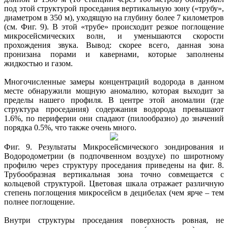
под этой структурой проседания вертикальную зону («трубу»,
диаметром в 350 м), уходящую на глубину более 7 километров
(см. Фиг. 9). В этой «трубе» происходит резкое поглощение
микросейсмических волн, и уменьшаются скорости
прохождения звука. Вывод: скорее всего, данная зона
пронизана порами и кавернами, которые заполнены
жидкостью и газом.
Многочисленные замеры концентраций водорода в данном
месте обнаружили мощную аномалию, которая выходит за
пределы нашего профиля. В центре этой аномалии (где
структура проседания) содержания водорода превышают
1.6%, по периферии они спадают (пилообразно) до значений
порядка 0.5%, что также очень много.
Фиг. 9. Результаты Микросейсмического зондирования и
Водородометрии (в подпочвенном воздухе) по широтному
профилю через структуру проседания приведены на фиг. 8.
Трубообразная вертикальная зона точно совмещается с
кольцевой структурой. Цветовая шкала отражает различную
степень поглощения микросейсм в децибелах (чем ярче – тем
полнее поглощение.
Внутри структуры проседания поверхность ровная, не