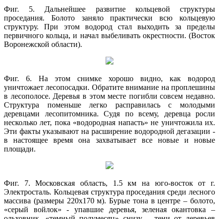
Фиг. 5. Дальнейшее развитие кольцевой структуры
проседания. Болото заняло практически всю кольцевую
структуру. При этом водород стал выходить за пределы
первичного кольца, и начал выбеливать окрестности. (Восток
Воронежской области).
Фиг. 6. На этом снимке хорошо видно, как водород
уничтожает лесопосадки. Обратите внимание на проплешины
в лесополосе. Деревья в этом месте погибли совсем недавно.
Структура поменьше легко расправилась с молодыми
деревцами лесопитомника. Судя по всему, деревца росли
несколько лет, пока «водородная напасть» не уничтожила их.
Эти факты указывают на расширение водородной дегазации -
в настоящее время она захватывает все новые и новые
площади.
Фиг. 7. Московская область, 1.5 км на юго-восток от г.
Электросталь. Кольцевая структура проседания среди лесного
массива (размеры 220х170 м). Бурые тона в центре – болото,
«серый войлок» - упавшие деревья, зеленая окантовка –
ольховник, «темный полумесяц» снизу – тени от деревьев