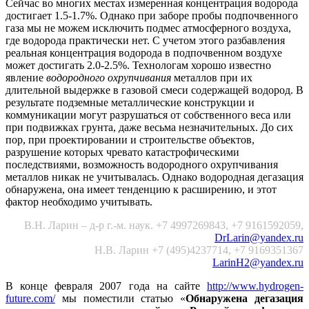
Сейчас во многих местах измеренная концентрация водорода
достигает 1.5-1.7%. Однако при заборе пробы подпочвенного
газа мы не можем исключить подмес атмосферного воздуха,
где водорода практически нет. С учетом этого разбавления
реальная концентрация водорода в подпочвенном воздухе
может достигать 2.0-2.5%. Технологам хорошо известно
явление
водородного охрупчивания
металлов при их
длительной выдержке в газовой смеси содержащей водород. В
результате подземные металлические конструкции и
коммуникации могут разрушаться от собственного веса или
при подвижках грунта, даже весьма незначительных. До сих
пор, при проектировании и строительстве объектов,
разрушение которых чревато катастрофическими
последствиями, возможность водородного охрупчивания
металлов никак не учитывалась. Однако водородная дегазация
обнаружена, она имеет тенденцию к расширению, и этот
фактор необходимо учитывать.
В.Н. Ларин – д-р г.-м. наук. +7 4997269843, +7 9161592059,
DrLarin@yandex.ru
Н.В. Ларин +7 (495)4237714, +7 9169351367
LarinH2@yandex.ru
В конце февраля 2007 года на сайте
http://www.hydrogen-
future.com/
мы поместили статью «
Обнаружена дегазация