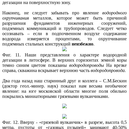
дегазации на поверхностную зону.
Наконец, не следует забывать про явление
водородного
охрупчивания
металлов, которое может быть причиной
разрушения фундаментов инженерных сооружений,
подземных коммуникаций и трубопроводов. Следует четко
осознавать – если в подпочвенном воздухе содержание
водорода измеряется процентами, то охрупчивание
подземных стальных конструкций
неизбежно
.
Фиг. 11. Наши представления о характере водородной
дегазации в литосфере. В верхних горизонтах земной коры
темно синим цветом показаны
водородопроводы
На врезке
справа, скважина вскрывает верхнюю часть
водородопровода
.
Два года назад наш старинный друг и коллега – С.М.Бескин
(доктор геол.-минер. наук) показал нам весьма необычное
явление: на юге московской области многие поля обильно
покрылись миниатюрными грязевыми вулканчиками.
Фиг. 12. Вверху - «грязевой вулканчик» в разрезе, высота 0,5
метра, пустоты от «газовых пузырей» занимают 40-50%