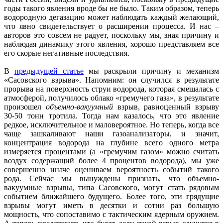
годы такого явления вроде бы не было. Таким образом, теперь
водородную дегазацию может наблюдать каждый желающий,
что явно свидетельствует о расширении процесса. И нас –
авторов это совсем не радует, поскольку мы, зная причину и
наблюдая динамику этого явления, хорошо представляем все
его скорые негативные последствия.
В
предыдущей статье
мы раскрыли причину и механизм
«Сасовского взрыва». Напомним: он случился в результате
прорыва на поверхность струи водорода, которая смешалась с
атмосферой, получилось облако «гремучего газа», в результате
произошел
объемно-вакуумный
взрыв, равноценный взрыву
30-50 тонн тротила. Тогда нам казалось, что это явление
редкое, исключительное и маловероятное. Но теперь, когда все
чаще зашкаливают наши газоанализаторы, и значит,
концентрация водорода на глубине всего одного метра
измеряется процентами (а «гремучим газом» можно считать
воздух содержащий более 4 процентов водорода), мы уже
совершенно иначе оцениваем вероятность событий такого
рода. Сейчас мы вынуждены признать, что объемно-
вакуумные взрывы, типа Сасовского, могут стать рядовым
событием ближайшего будущего. Более того, эти грядущие
взрывы могут иметь в десятки и сотни раз большую
мощность, что сопоставимо с тактическим ядерным оружием.