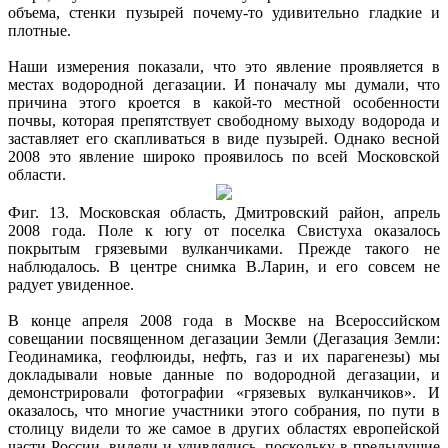
объема, стенки пузырей почему-то удивительно гладкие и
плотные.
Наши измерения показали, что это явление проявляется в
местах водородной дегазации. И поначалу мы думали, что
причина этого кроется в какой-то местной особенности
почвы, которая препятствует свободному выходу водорода и
заставляет его скапливаться в виде пузырей. Однако весной
2008 это явление широко проявилось по всей Московской
области.
Фиг. 13. Московская область, Дмитровский район, апрель
2008 года. Поле к югу от поселка Свистуха оказалось
покрытым грязевыми вулканчиками. Прежде такого не
наблюдалось. В центре снимка В.Ларин, и его совсем не
радует увиденное.
В конце апреля 2008 года в Москве на Всероссийском
совещании посвященном дегазации Земли (Дегазация Земли:
Геодинамика, геофлюиды, нефть, газ и их парагенезы) мы
докладывали новые данные по водородной дегазации, и
демонстрировали фотографии «грязевых вулканчиков». И
оказалось, что многие участники этого собрания, по пути в
столицу видели то же самое в других областях европейской
части России, видели и удивлялись, поскольку в предыдущие