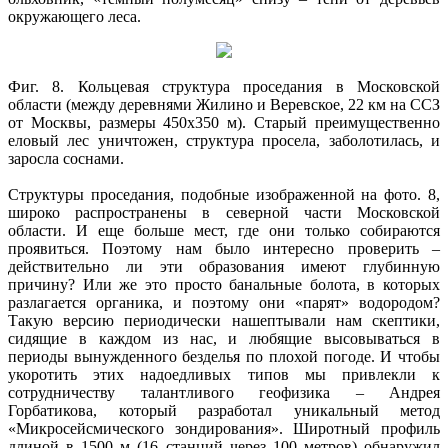
окружающего леса.
Фиг. 8. Кольцевая структура проседания в Московской
области (между деревнями Жилино и Веревское, 22 км на ССЗ
от Москвы, размеры 450х350 м). Старый преимущественно
еловый лес уничтожен, структура просела, заболотилась, и
заросла соснами.
Структуры проседания, подобные изображенной на фото. 8,
широко распространены в северной части Московской
области. И еще больше мест, где они только собираются
проявиться. Поэтому нам было интересно проверить –
действительно ли эти образования имеют глубинную
причину? Или же это просто банальные болота, в которых
разлагается органика, и поэтому они «парят» водородом?
Такую версию периодически нашептывали нам скептики,
сидящие в каждом из нас, и любящие высовываться в
периоды вынужденного безделья по плохой погоде. И чтобы
укоротить этих надоедливых типов мы привлекли к
сотрудничеству талантливого геофизика – Андрея
Горбатикова, который разработал уникальный метод
«Микросейсмического зондирования». Широтный профиль
длиной в 1500 м (16 станций через 100 метров) обнаружил