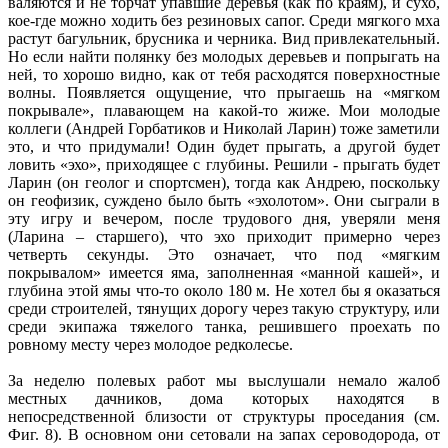
валяются и не торчат упавшие деревья (как по краям), и сухо,
кое-где можно ходить без резиновых сапог. Среди мягкого мха
растут багульник, брусника и черника. Вид привлекательный.
Но если найти полянку без молодых деревьев и попрыгать на
ней, то хорошо видно, как от тебя расходятся поверхностные
волны. Появляется ощущение, что прыгаешь на «мягком
покрывале», плавающем на какой-то жиже. Мои молодые
коллеги (Андрей Горбатиков и Николай Ларин) тоже заметили
это, и что придумали! Один будет прыгать, а другой будет
ловить «эхо», приходящее с глубины. Решили - прыгать будет
Ларин (он геолог и спортсмен), тогда как Андрею, поскольку
он геофизик, суждено было быть «эхолотом». Они сыграли в
эту игру и вечером, после трудового дня, уверяли меня
(Ларина – старшего), что эхо приходит примерно через
четверть секунды. Это означает, что под «мягким
покрывалом» имеется яма, заполненная «манной кашей», и
глубина этой ямы что-то около 180 м. Не хотел бы я оказаться
среди строителей, тянущих дорогу через такую структуру, или
среди экипажа тяжелого танка, решившего проехать по
ровному месту через молодое редколесье.
За неделю полевых работ мы выслушали немало жалоб
местных дачников, дома которых находятся в
непосредственной близости от структуры проседания (см.
Фиг. 8). В основном они сетовали на запах сероводорода, от