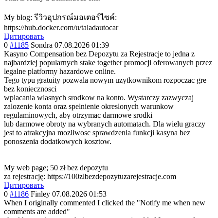
My blog: รีวิวอุปกรณ์มอเ
ตอร์ไซค์:
https://hub.docker.com/u/taladautocar
Цитировать
0
#1185
Sondra
07.08.2026 01:39
Kasyno Compensation bez Depozytu za Rejestracje to jedna z
najbardziej popularnych stake together promocji oferowanych przez
legalne platformy hazardowe online.
Tego typu gratuity pozwala nowym uzytkownikom rozpoczac gre
bez koniecznosci
wplacania wlasnych srodkow na konto. Wystarczy zazwyczaj
zalozenie konta oraz spelnienie okreslonych warunkow
regulaminowych, aby otrzymac darmowe srodki
lub darmowe obroty na wybranych automatach. Dla wielu graczy
jest to atrakcyjna mozliwosc sprawdzenia funkcji kasyna bez
ponoszenia dodatkowych kosztow.
My web page; 50 zł bez depozytu
za rejestrację: https://100zlbezdepozytuzarejestracje.com
Цитировать
0
#1186
Finley
07.08.2026 01:53
When I originally commented I clicked the "Notify me when new
comments are added"