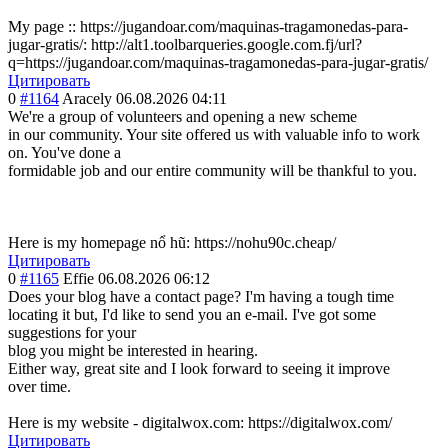
My page :: https://jugandoar.com/maquinas-tragamonedas-para-
jugar-gratis/: http://alt1.toolbarqueries.google.com.fj/url?
q=https://jugandoar.com/maquinas-tragamonedas-para-jugar-gratis/
Цитировать
0
#1164
Aracely
06.08.2026 04:11
We're a group of volunteers and opening a new scheme
in our community. Your site offered us with valuable info to work
on. You've done a
formidable job and our entire community will be thankful to you.
Here is my homepage nổ hũ: https://nohu90c.cheap/
Цитировать
0
#1165
Effie
06.08.2026 06:12
Does your blog have a contact page? I'm having a tough time
locating it but, I'd like to send you an e-mail. I've got some
suggestions for your
blog you might be interested in hearing.
Either way, great site and I look forward to seeing it improve
over time.
Here is my website - digitalwox.com: https://digitalwox.com/
Цитировать