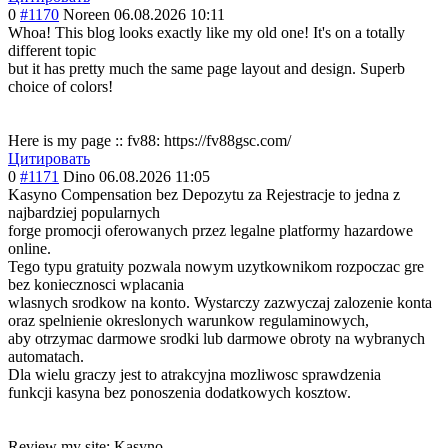
0
#1170
Noreen
06.08.2026 10:11
Whoa! This blog looks exactly like my old one! It's on a totally
different topic
but it has pretty much the same page layout and design. Superb
choice of colors!
Here is my page :: fv88: https://fv88gsc.com/
Цитировать
0
#1171
Dino
06.08.2026 11:05
Kasyno Compensation bez Depozytu za Rejestracje to jedna z
najbardziej popularnych
forge promocji oferowanych przez legalne platformy hazardowe
online.
Tego typu gratuity pozwala nowym uzytkownikom rozpoczac gre
bez koniecznosci wplacania
wlasnych srodkow na konto. Wystarczy zazwyczaj zalozenie konta
oraz spelnienie okreslonych warunkow regulaminowych,
aby otrzymac darmowe srodki lub darmowe obroty na wybranych
automatach.
Dla wielu graczy jest to atrakcyjna mozliwosc sprawdzenia
funkcji kasyna bez ponoszenia dodatkowych kosztow.
Review my site: Kasyno