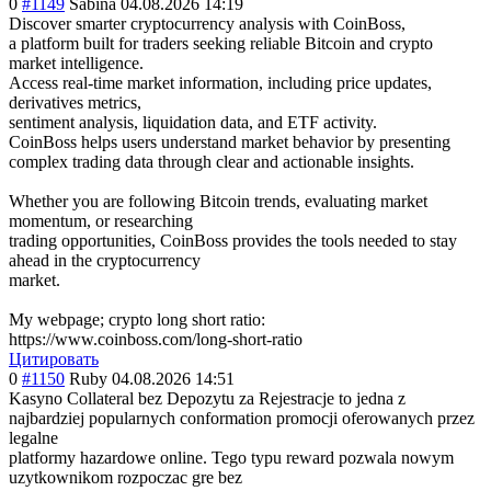
0
#1149
Sabina
04.08.2026 14:19
Discover smarter cryptocurrency analysis with CoinBoss,
a platform built for traders seeking reliable Bitcoin and crypto
market intelligence.
Access real-time market information, including price updates,
derivatives metrics,
sentiment analysis, liquidation data, and ETF activity.
CoinBoss helps users understand market behavior by presenting
complex trading data through clear and actionable insights.
Whether you are following Bitcoin trends, evaluating market
momentum, or researching
trading opportunities, CoinBoss provides the tools needed to stay
ahead in the cryptocurrency
market.
My webpage; crypto long short ratio:
https://www.coinboss.com/long-short-ratio
Цитировать
0
#1150
Ruby
04.08.2026 14:51
Kasyno Collateral bez Depozytu za Rejestracje to jedna z
najbardziej popularnych conformation promocji oferowanych przez
legalne
platformy hazardowe online. Tego typu reward pozwala nowym
uzytkownikom rozpoczac gre bez