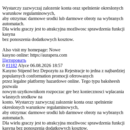
Wystarczy zazwyczaj zalozenie konta oraz spelnienie okreslonych
warunkow regulaminowych,
aby otrzymac darmowe srodki lub darmowe obroty na wybranych
automatach.
Dla wielu graczy jest to atrakcyjna mozliwosc sprawdzenia funkcji
kasyna
bez ponoszenia dodatkowych kosztow.
Also visit my homepage: Nowe
kasyno online: https://aurapera.com
Цитировать
0
#1182
Alyce
06.08.2026 18:57
Kasyno Stipend bez Depozytu za Rejestracje to jedna z najbardziej
popularnych conformation promocji oferowanych
przez legalne platformy hazardowe online. Tego typu baksheesh
pozwala
nowym uzytkownikom rozpoczac gre bez koniecznosci wplacania
wlasnych srodkow na
konto. Wystarczy zazwyczaj zalozenie konta oraz spelnienie
okreslonych warunkow regulaminowych,
aby otrzymac darmowe srodki lub darmowe obroty na wybranych
automatach.
Dla wielu graczy jest to atrakcyjna mozliwosc sprawdzenia funkcji
kasyna bez ponoszenia dodatkowych kosztow.