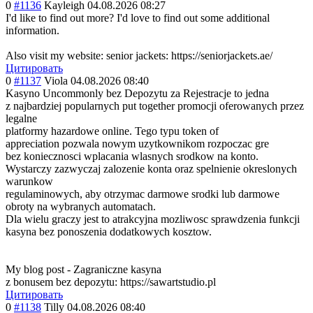
0
#1136
Kayleigh
04.08.2026 08:27
I'd like to find out more? I'd love to find out some additional
information.
Also visit my website: senior jackets: https://seniorjackets.ae/
Цитировать
0
#1137
Viola
04.08.2026 08:40
Kasyno Uncommonly bez Depozytu za Rejestracje to jedna
z najbardziej popularnych put together promocji oferowanych przez
legalne
platformy hazardowe online. Tego typu token of
appreciation pozwala nowym uzytkownikom rozpoczac gre
bez koniecznosci wplacania wlasnych srodkow na konto.
Wystarczy zazwyczaj zalozenie konta oraz spelnienie okreslonych
warunkow
regulaminowych, aby otrzymac darmowe srodki lub darmowe
obroty na wybranych automatach.
Dla wielu graczy jest to atrakcyjna mozliwosc sprawdzenia funkcji
kasyna bez ponoszenia dodatkowych kosztow.
My blog post - Zagraniczne kasyna
z bonusem bez depozytu: https://sawartstudio.pl
Цитировать
0
#1138
Tilly
04.08.2026 08:40