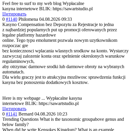
Feel free to surf to my web blog Wypłacalne
kasyna internetowe BLIK: https://sawartstudio.pl
Цитировать
0
#1140
Philomena
04.08.2026 09:33
Kasyno Compensation bez Depozytu za Rejestracje to jedna
z najbardziej popularnych put up promocji oferowanych przez
legalne platformy hazardowe
online. Tego typu emolument pozwala nowym uzytkownikom
rozpoczac gre
bez koniecznosci wplacania wlasnych srodkow na konto. Wystarczy
zazwyczaj zalozenie konta oraz spelnienie okreslonych warunkow
regulaminowych,
aby otrzymac darmowe srodki lub darmowe obroty na wybranych
automatach.
Dla wielu graczy jest to atrakcyjna mozliwosc sprawdzenia funkcji
kasyna bez ponoszenia dodatkowych kosztow.
Here is my webpage ... Wypłacalne kasyna
internetowe BLIK: https://sawartstudio.pl
Цитировать
0
#1141
Bernard
04.08.2026 10:23
Trending Questions What is the taxonomic groupabove genus and
below family?
When did he write Kensukes Kingdom? What is an example