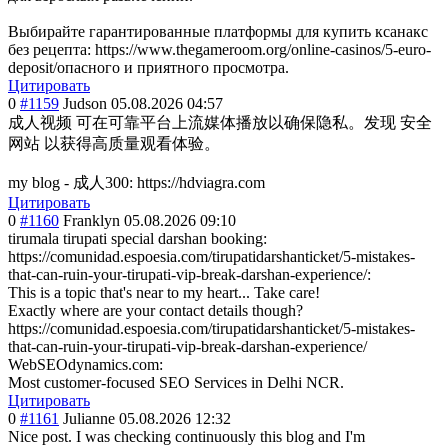
Выбирайте гарантированные платформы для купить ксанакс
без рецепта: https://www.thegameroom.org/online-casinos/5-euro-
deposit/опасного и приятного просмотра.
Цитировать
0
#1159
Judson
05.08.2026 04:57
成人视频 可在可靠平台上流媒体播放以确保
隐私。发现 安全
网站 以获得高质量观看体验。
my blog - 成人300: https://hdviagra.com
Цитировать
0
#1160
Franklyn
05.08.2026 09:10
tirumala tirupati special darshan booking:
https://comunidad.espoesia.com/tirupatidarshanticket/5-mistakes-
that-can-ruin-your-tirupati-vip-break-darshan-experience/:
This is a topic that's near to my heart... Take care!
Exactly where are your contact details though?
https://comunidad.espoesia.com/tirupatidarshanticket/5-mistakes-
that-can-ruin-your-tirupati-vip-break-darshan-experience/
WebSEOdynamics.
com:
Most customer-focuse
d SEO Services in Delhi NCR.
Цитировать
0
#1161
Julianne
05.08.2026 12:32
Nice post. I was checking continuously this blog and I'm