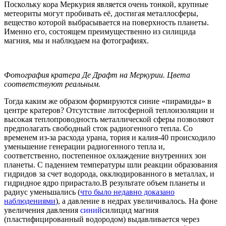
Поскольку кора Меркурия является очень тонкой, крупные
метеориты могут пробивать её, достигая металлосферы,
вещество которой выбрасывается на поверхность планеты.
Именно его, состоящем преимущественно из силицида
магния, мы и наблюдаем на фотографиях.
Фотография кратера Де Драфт на Меркурии. Цвета
соответствуют реальным.
Тогда каким же образом формируются синие «пирамиды» в
центре кратеров? Отсутствие литосферной теплоизоляции и
высокая теплопроводность металлической сферы позволяют
предполагать свободный сток радиогенного тепла. Со
временем из-за расхода урана, тория и калия-40 происходило
уменьшение генерации радиогенного тепла и,
соответственно, постепенное охлаждение внутренних зон
планеты. С падением температуры шли реакции образования
гидридов за счет водорода, окклюдированного в металлах, и
гидридное ядро прирастало.В результате объем планеты и
радиус уменьшались (
что было недавно доказано
наблюдениями
), а давление в недрах увеличивалось. На фоне
увеличения давления
синий
силицид магния
(пластифицированный водородом) выдавливается через