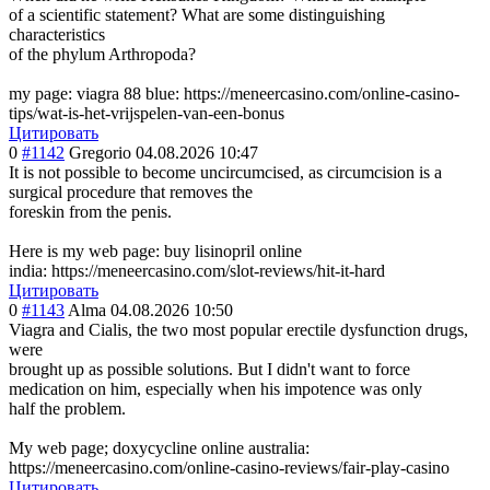
of a scientific statement? What are some distinguishing
characteristics
of the phylum Arthropoda?
my page: viagra 88 blue: https://meneercasino.com/online-casino-
tips/wat-is-het-vrijspelen-van-een-bonus
Цитировать
0
#1142
Gregorio
04.08.2026 10:47
It is not possible to become uncircumcised, as circumcision is a
surgical procedure that removes the
foreskin from the penis.
Here is my web page: buy lisinopril online
india: https://meneercasino.com/slot-reviews/hit-it-hard
Цитировать
0
#1143
Alma
04.08.2026 10:50
Viagra and Cialis, the two most popular erectil
e dysfunction drugs,
were
brought up as possible solutions. But I didn't want to force
medication on him, especially when his impotence was only
half the problem.
My web page; doxycycline online australia:
https://meneercasino.com/online-casino-reviews/fair-play-casino
Цитировать