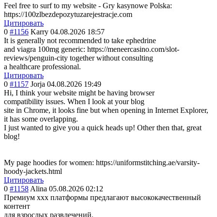
Feel free to surf to my website - Gry kasynowe Polska:
https://100zlbezdepozytuzarejestracje.com
Цитировать
0
#1156
Karry
04.08.2026 18:57
It is generally not recommended to take ephedrine
and viagra 100mg generic: https://meneercasino.com/slot-
reviews/penguin-city together without consulting
a healthcare professional.
Цитировать
0
#1157
Jorja
04.08.2026 19:49
Hi, I think your website might be having browser
compatibility issues. When I look at your blog
site in Chrome, it looks fine but when opening in Internet Explorer,
it has some overlapping.
I just wanted to give you a quick heads up! Other then that, great
blog!
My page hoodies for women: https://uniformstitching.ae/varsity-
hoody-jackets.html
Цитировать
0
#1158
Alina
05.08.2026 02:12
Премиум xxx платформы предлагают высококачествен
ный
контент
для взрослых развлечений.