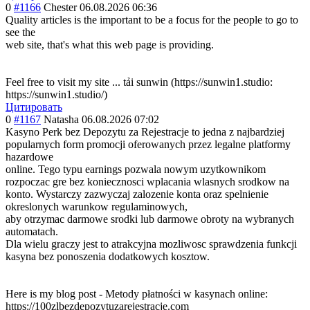
0
#1166
Chester
06.08.2026 06:36
Quality articles is the important to be a focus for the people to go to
see the
web site, that's what this web page is providing.
Feel free to visit my site ... tải sunwin (https://sunwin1.studio:
https://sunwin1.studio/)
Цитировать
0
#1167
Natasha
06.08.2026 07:02
Kasyno Perk bez Depozytu za Rejestracje to jedna z najbardziej
popularnych form promocji oferowanych przez legalne platformy
hazardowe
online. Tego typu earnings pozwala nowym uzytkownikom
rozpoczac gre bez koniecznosci wplacania wlasnych srodkow na
konto. Wystarczy zazwyczaj zalozenie konta oraz spelnienie
okreslonych warunkow regulaminowych,
aby otrzymac darmowe srodki lub darmowe obroty na wybranych
automatach.
Dla wielu graczy jest to atrakcyjna mozliwosc sprawdzenia funkcji
kasyna bez ponoszenia dodatkowych kosztow.
Here is my blog post - Metody płatności w kasynach online:
https://100zlbezdepozytuzarejestracje.com