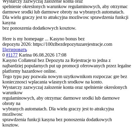
Wystarczy zazwyczaj zalozenie konta oraz
spelnienie okreslonych warunkow regulaminowych, aby otrzymac
darmowe srodki lub darmowe obroty na wybranych automatach.
Dla wielu graczy jest to atrakcyjna mozliwosc sprawdzenia funkcji
kasyna
bez ponoszenia dodatkowych kosztow.
Here is my homepage ... Kasyno bonus bez
depozytu 2026: https://100zlbezdepozytuzarejestracje.com
Цитировать
0
#1177
Karina
06.08.2026 17:08
Kasyno Collateral bez Depozytu za Rejestracje to jedna z
najbardziej popularnych put up promocji oferowanych przez legalne
platformy hazardowe online.
Tego typu pay pozwala nowym uzytkownikom rozpoczac gre bez
koniecznosci wplacania wlasnych srodkow na konto.
Wystarczy zazwyczaj zalozenie konta oraz spelnienie okreslonych
warunkow
regulaminowych, aby otrzymac darmowe srodki lub darmowe
obroty na
wybranych automatach. Dla wielu graczy jest to atrakcyjna
mozliwosc
sprawdzenia funkcji kasyna bez ponoszenia dodatkowych
kosztow.