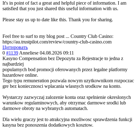
It's in point of fact a great and helpful piece of information. I am
satisfied that you just shared this useful information with us.
Please stay us up to date like this. Thank you for sharing.
Feel free to surf to my blog post ... Country Club Casino:
https://au.trustpilot.com/review/country-club-casino.com
Цитировать
0
#1139
Anneliese
04.08.2026 09:11
Kasyno Compensation bez Depozytu za Rejestracje to jedna z
najbardziej
popularnych bod promocji oferowanych przez legalne platformy
hazardowe online.
Tego typu remuneration pozwala nowym uzytkownikom rozpoczac
gre bez koniecznosci wplacania wlasnych srodkow na konto.
Wystarczy zazwyczaj zalozenie konta oraz spelnienie okreslonych
warunkow regulaminowych, aby otrzymac darmowe srodki lub
darmowe obroty na wybranych automatach.
Dla wielu graczy jest to atrakcyjna mozliwosc sprawdzenia funkcji
kasyna bez ponoszenia dodatkowych kosztow.