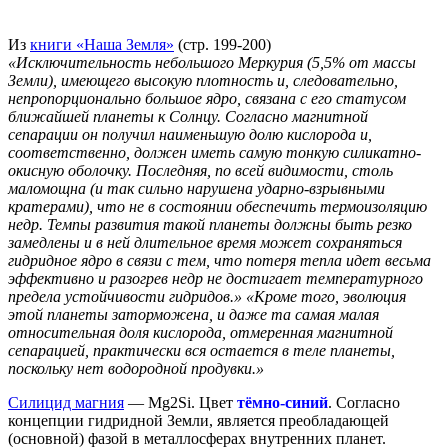
Из
книги «Наша Земля»
(стр. 199-200)
«Исключительность небольшого Меркурия (5,5% от массы
Земли), имеющего высокую плотность и, следовательно,
непропорционально большое ядро, связана с его статусом
ближайшей планеты к Солнцу. Согласно магнитной
сепарации он получил наименьшую долю кислорода и,
соответственно, должен иметь самую тонкую силикатно-
окисную оболочку. Последняя, по всей видимости, столь
маломощна (и так сильно нарушена ударно-взрывными
кратерами), что не в состоянии обеспечить термоизоляцию
недр. Темпы развития такой планеты должны быть резко
замедлены и в ней длительное время может сохраняться
гидридное ядро в связи с тем, что потеря тепла идет весьма
эффективно и разогрев недр не достигает температурного
предела устойчивости гидридов.» «Кроме того, эволюция
этой планеты заторможена, и даже та самая малая
относительная доля кислорода, отмеренная магнитной
сепарацией, практически вся остается в теле планеты,
поскольку нет водородной продувки.»
Силицид магния
— Mg2Si. Цвет
тёмно-синий
. Согласно
концепции гидридной Земли, является преобладающей
(основной) фазой в металлосферах внутренних планет.