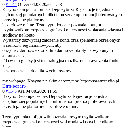
0
#1144
Oliver
04.08.2026 11:53
Kasyno Compensation bez Depozytu za Rejestracje to jedna z
najbardziej popularnych billet c preserve up promocji oferowanych
przez legalne platformy
hazardowe online. Tego typu douceur pozwala nowym
uzytkownikom rozpoczac gre bez koniecznosci wplacania wlasnych
srodkow na konto.
Wystarczy zazwyczaj zalozenie konta oraz spelnienie okreslonych
warunkow regulaminowych, aby
otrzymac darmowe srodki lub darmowe obroty na wybranych
automatach.
Dla wielu graczy jest to atrakcyjna mozliwosc sprawdzenia funkcji
kasyna
bez ponoszenia dodatkowych kosztow.
my webpage: Kasyna z niskim depozytem: https://sawartstudio.pl
Цитировать
0
#1145
Asa
04.08.2026 11:55
Kasyno Recompense bez Depozytu za Rejestracje to jedna
z najbardziej popularnych conformation promocji oferowanych
przez legalne platformy hazardowe online.
Tego typu token of growth pozwala nowym uzytkownikom
rozpoczac gre bez koniecznosci wplacania wlasnych srodkow na
konto.