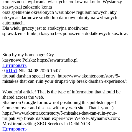
koniecznosci wplacania wlasnych srodkow na konto. Wystarczy
zazwyczaj zalozenie konta
oraz spelnienie okreslonych warunkow regulaminowych, aby
otrzymac darmowe srodki lub darmowe obroty na wybranych
automatach.
Dla wielu graczy jest to atrakcyjna mozliwosc
sprawdzenia funkcji kasyna bez ponoszenia dodatkowych kosztow.
Stop by my homepage: Gry
kasynowe Polska: https://sawartstudio.pl
Цитировать
0
#1151
Nila
04.08.2026 15:07
tirupati darshan special entry: https://www.akonter.com/story/5-
mistakes-that-can-ruin-your-tirupati-vip-break-darshan-experience/:
Wonderful article! That is the type of information that should be
shared across the web.
Shame on Google for now not positioning this publish upper!
Come on over and discuss with my web site . Thank you =)
https://www.akonter.com/story/5-mistakes-that-can-ruin-your-
tirupati-vip-break-darshan-experience/ WebSEOdynamics.
com:
Most trend-setting SEO Services in Delhi NCR.
Цитировать