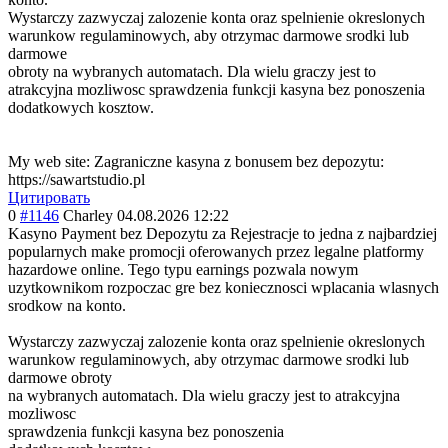
Wystarczy zazwyczaj zalozenie konta oraz spelnienie okreslonych
warunkow regulaminowych, aby otrzymac darmowe srodki lub
darmowe
obroty na wybranych automatach. Dla wielu graczy jest to
atrakcyjna mozliwosc sprawdzenia funkcji kasyna bez ponoszenia
dodatkowych kosztow.
My web site: Zagraniczne kasyna z bonusem bez depozytu:
https://sawartstudio.pl
Цитировать
0
#1146
Charley
04.08.2026 12:22
Kasyno Payment bez Depozytu za Rejestracje to jedna z najbardziej
popularnych make promocji oferowanych przez legalne platformy
hazardowe online. Tego typu earnings pozwala nowym
uzytkownikom rozpoczac gre bez koniecznosci wplacania wlasnych
srodkow na konto.
Wystarczy zazwyczaj zalozenie konta oraz spelnienie okreslonych
warunkow regulaminowych, aby otrzymac darmowe srodki lub
darmowe obroty
na wybranych automatach. Dla wielu graczy jest to atrakcyjna
mozliwosc
sprawdzenia funkcji kasyna bez ponoszenia