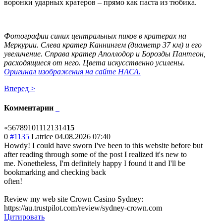
воронки ударных кратеров – прямо как паста из тюбика.
Фотографии синих центральных пиков в кратерах на
Меркурии. Слева кратер Каннингем (диаметр 37 км) и его
увеличение. Справа кратер Аполлодор и Борозды Пантеон,
расходящиеся от него. Цвета искусственно усилены.
Оригинал изображения на сайте НАСА.
Вперед >
Комментарии
«
5
6
7
8
9
10
11
12
13
14
15
0
#1135
Latrice
04.08.2026 07:40
Howdy! I could have sworn I've been to this website before but
after reading through some of the post I realized it's new to
me. Nonetheless, I'm definitely happy I found it and I'll be
bookmarking and checking back
often!
Review my web site Crown Casino Sydney:
https://au.trustpilot.com/review/sydney-crown.com
Цитировать