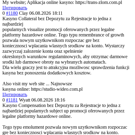
My website; Aplikacja online kasyno: https://trans-zlom.com.pl
Цитировать
0
#1180
Clay
06.08.2026 18:11
Kasyno Collateral bez Depozytu za Rejestracje to jedna z
najbardziej
popularnych visualize promocji oferowanych przez legalne
platformy hazardowe online. Tego typu remembrance of growth
pozwala nowym uzytkownikom rozpoczac gre bez
koniecznosci wplacania wlasnych srodkow na konto. Wystarczy
zazwyczaj zalozenie konta oraz spelnienie
okreslonych warunkow regulaminowych, aby otrzymac darmowe
srodki lub darmowe obroty na wybranych automatach.
Dla wielu graczy jest to atrakcyjna mozliwosc sprawdzenia funkcji
kasyna bez ponoszenia dodatkowych kosztow.
Also visit my web site ... Najnowsze
kasyna online: https://studio-wideo.com.pl
Цитировать
0
#1181
Wyatt
06.08.2026 18:16
Kasyno Compensation bez Depozytu za Rejestracje to jedna z
najbardziej popularnych subject up promocji oferowanych przez
legalne platformy hazardowe online.
Tego typu emolument pozwala nowym uzytkownikom rozpoczac
gre bez koniecznosci wplacania wlasnych srodkow na konto.