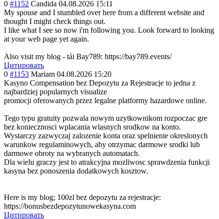
0
#1152
Candida
04.08.2026 15:11
My spouse and I stumbled over here from a different website and
thought I might check things out.
I like what I see so now i'm following you. Look forward to looking
at your web page yet again.
Also visit my blog - tải Bay789: https://bay789.events/
Цитировать
0
#1153
Mariam
04.08.2026 15:20
Kasyno Compensation bez Depozytu za Rejestracje to jedna z
najbardziej popularnych visualize
promocji oferowanych przez legalne platformy hazardowe online.
Tego typu gratuity pozwala nowym uzytkownikom rozpoczac gre
bez koniecznosci wplacania wlasnych srodkow na konto.
Wystarczy zazwyczaj zalozenie konta oraz spelnienie okreslonych
warunkow regulaminowych, aby otrzymac darmowe srodki lub
darmowe obroty na wybranych automatach.
Dla wielu graczy jest to atrakcyjna mozliwosc sprawdzenia funkcji
kasyna bez ponoszenia dodatkowych kosztow.
Here is my blog; 100zl bez depozytu za rejestracje:
https://bonusbezdepozytunowekasyna.com
Цитировать