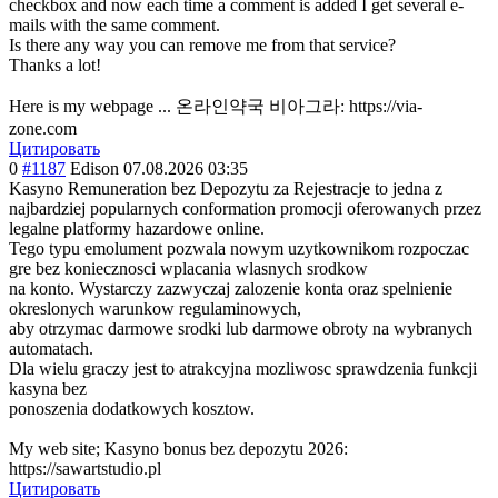
checkbox and now each time a comment is added I get several e-
mails with the same comment.
Is there any way you can remove me from that service?
Thanks a lot!
Here is my webpage ... 온라인약국 비아그라: https://via-
zone.com
Цитировать
0
#1187
Edison
07.08.2026 03:35
Kasyno Remuneration bez Depozytu za Rejestracje to jedna z
najbardziej popularnych conformation promocji oferowanych przez
legalne platformy hazardowe online.
Tego typu emolument pozwala nowym uzytkownikom rozpoczac
gre bez koniecznosci wplacania wlasnych srodkow
na konto. Wystarczy zazwyczaj zalozenie konta oraz spelnienie
okreslonych warunkow regulaminowych,
aby otrzymac darmowe srodki lub darmowe obroty na wybranych
automatach.
Dla wielu graczy jest to atrakcyjna mozliwosc sprawdzenia funkcji
kasyna bez
ponoszenia dodatkowych kosztow.
My web site; Kasyno bonus bez depozytu 2026:
https://sawartstudio.pl
Цитировать