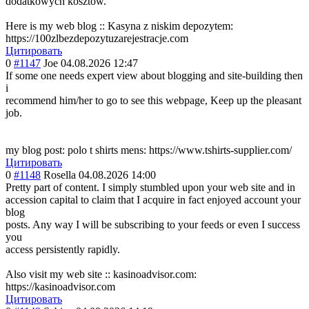
dodatkowych kosztow.
Here is my web blog :: Kasyna z niskim depozytem:
https://100zlbezdepozytuzarejestracje.com
Цитировать
0
#1147
Joe
04.08.2026 12:47
If some one needs expert view about blogging and site-building then
i
recommend him/her to go to see this webpage, Keep up the pleasant
job.
my blog post: polo t shirts mens: https://www.tshirts-supplier.com/
Цитировать
0
#1148
Rosella
04.08.2026 14:00
Pretty part of content. I simply stumbled upon your web site and in
accession capital to claim that I acquire in fact enjoyed account your
blog
posts. Any way I will be subscribing to your feeds or even I success
you
access persistently rapidly.
Also visit my web site :: kasinoadvisor.c
om:
https://kasinoadvisor.com
Цитировать