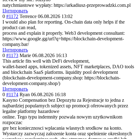
natychmiastowe wypłaty: https://arkadiusz-przeprowadzki.com.pl
Цитировать
0
#1172
Terrence
06.08.2026 13:02
I would also plan for reporting. On-chain data only helps if the
product can read,
process and explain it properly. Web3 development consultant:
https://www.google.gg/url?q=https://blockchain-development-
company.bar/
Цитировать
0
#1173
Marie
06.08.2026 16:13
This article fits well with DeFi development,
wallet-based apps, tokenized assets, NFT marketplaces, DAO tools
and blockchain SaaS platforms. liquidity pool development
(blockchain-dev
elopment-compan
y.shop: https://blockchain-
development-company.shop/)
Цитировать
0
#1174
Ryan
06.08.2026 16:18
Kasyno Compensation bez Depozytu za Rejestracje to jedna z
najbardziej popularnych subject up promocji oferowanych przez
legalne platformy hazardowe
online. Tego typu indemnity pozwala nowym uzytkownikom
rozpoczac
gre bez koniecznosci wplacania wlasnych srodkow na konto.
Wystarczy zazwyczaj zalozenie konta oraz spelnienie okreslonych