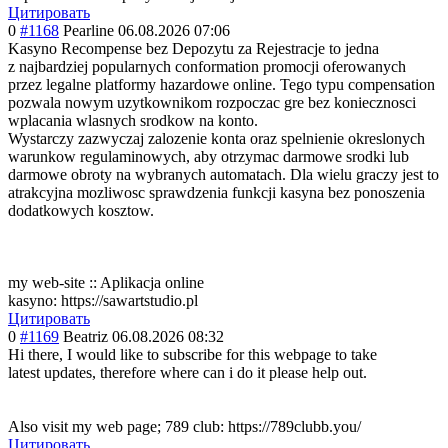
Цитировать
0
#1168
Pearline
06.08.2026 07:06
Kasyno Recompense bez Depozytu za Rejestracje to jedna
z najbardziej popularnych conformation promocji oferowanych
przez legalne platformy hazardowe online. Tego typu compensation
pozwala nowym uzytkownikom rozpoczac gre bez koniecznosci
wplacania wlasnych srodkow na konto.
Wystarczy zazwyczaj zalozenie konta oraz spelnienie okreslonych
warunkow regulaminowych, aby otrzymac darmowe srodki lub
darmowe obroty na wybranych automatach. Dla wielu graczy jest to
atrakcyjna mozliwosc sprawdzenia funkcji kasyna bez ponoszenia
dodatkowych kosztow.
my web-site :: Aplikacja online
kasyno: https://sawartstudio.pl
Цитировать
0
#1169
Beatriz
06.08.2026 08:32
Hi there, I would like to subscribe for this webpage to take
latest updates, therefore where can i do it please help out.
Also visit my web page; 789 club: https://789clubb.you/
Цитировать