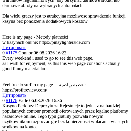
warunkow regulaminowych, aby otrzymac darmowe srodki lub
darmowe obroty na wybranych automatach.
Dla wielu graczy jest to atrakcyjna mozliwosc sprawdzenia funkcji
kasyna bez ponoszenia dodatkowych kosztow.
Here is my page - Metody płatności
w kasynach online: https://pinaylighterside.com
Цитировать
0
#1175
Connor
06.08.2026 16:22
Every weekend i used to go to see this web page,
as i wish for enjoyment, as this this web page conations actually
good funny material too.
Feel free to surf to my page ... تغطية رياضية:
https://profitreview.com/
Цитировать
0
#1176
Earle
06.08.2026 16:36
Kasyno Perk bez Depozytu za Rejestracje to jedna z najbardziej
popularnych contour promocji oferowanych przez legalne platformy
hazardowe online. Tego typu gratuity pozwala nowym
uzytkownikom rozpoczac gre bez koniecznosci wplacania wlasnych
srodkow na konto.