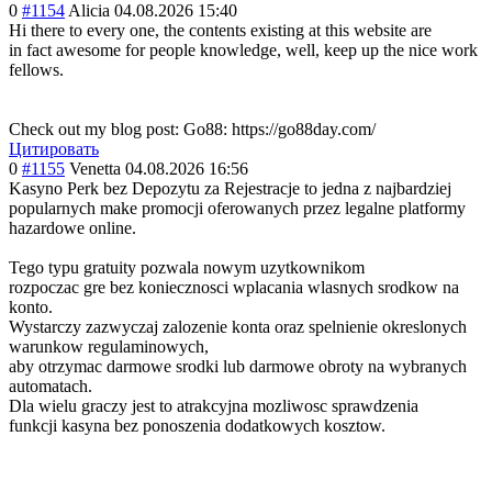
0
#1154
Alicia
04.08.2026 15:40
Hi there to every one, the contents existing at this website are
in fact awesome for people knowledge, well, keep up the nice work
fellows.
Check out my blog post: Go88: https://go88day.com/
Цитировать
0
#1155
Venetta
04.08.2026 16:56
Kasyno Perk bez Depozytu za Rejestracje to jedna z najbardziej
popularnych make promocji oferowanych przez legalne platformy
hazardowe online.
Tego typu gratuity pozwala nowym uzytkownikom
rozpoczac gre bez koniecznosci wplacania wlasnych srodkow na
konto.
Wystarczy zazwyczaj zalozenie konta oraz spelnienie okreslonych
warunkow regulaminowych,
aby otrzymac darmowe srodki lub darmowe obroty na wybranych
automatach.
Dla wielu graczy jest to atrakcyjna mozliwosc sprawdzenia
funkcji kasyna bez ponoszenia dodatkowych kosztow.