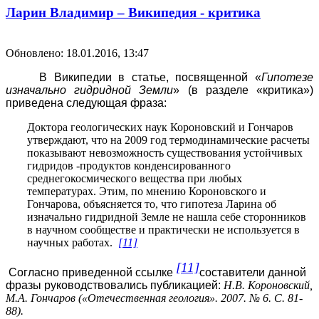
Ларин Владимир – Википедия - критика
Обновлено: 18.01.2016, 13:47
В Википедии в статье, посвященной «
Гипотезе
изначально гидридной
Земли
» (в разделе «критика»)
приведена следующая фраза:
Доктора геологических наук Короновский и Гончаров
утверждают, что на 2009 год термодинамические расчеты
показывают невозможность существования устойчивых
гидридов -продуктов конденсированного
среднегокосмического вещества при любых
температурах. Этим, по мнению Короновского и
Гончарова, объясняется то, что гипотеза Ларина об
изначально гидридной Земле не нашла себе сторонников
в научном сообществе и практически не используется в
научных работах.
[11]
[11]
Согласно приведенной ссылке
составители данной
фразы руководствовались публикацией:
Н
.
В
.
Короновский
,
М
.
А
.
Гончаров
(«
Отечественная
геология
». 2007.
№
6.
С
. 81-
88).