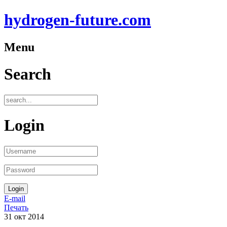
hydrogen-future.com
Menu
Search
Login
E-mail
Печать
31
окт
2014