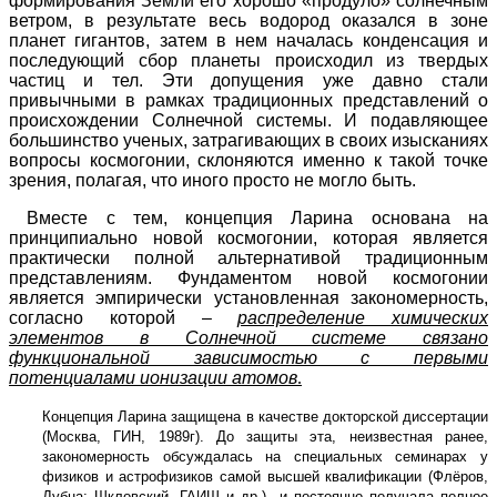
формирования Земли его хорошо «продуло» солнечным
ветром, в результате весь водород оказался в зоне
планет гигантов, затем в нем началась конденсация и
последующий сбор планеты происходил из твердых
частиц и тел. Эти допущения уже давно стали
привычными в рамках традиционных представлений о
происхождении Солнечной системы. И подавляющее
большинство ученых, затрагивающих в своих изысканиях
вопросы космогонии, склоняются именно к такой точке
зрения, полагая, что иного просто не могло быть.
Вместе с тем, концепция Ларина основана на
принципиально новой космогонии, которая является
практически полной альтернативой традиционным
представлениям. Фундаментом новой космогонии
является эмпирически установленная закономерность,
согласно которой –
распределение химических
элементов в Солнечной системе связано
функциональной зависимостью с первыми
потенциалами ионизации атомов
.
Концепция Ларина защищена в качестве докторской диссертации
(Москва, ГИН, 1989г). До защиты эта, неизвестная ранее,
закономерность обсуждалась на специальных семинарах у
физиков и астрофизиков самой высшей квалификации (Флёров,
Дубна; Шкловский, ГАИШ и др.) и постоянно получала полное