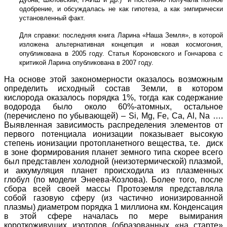
одобрение, и обсуждалась не как гипотеза, а как эмпирически
установленный факт.
Для справки: последняя книга Ларина «Наша Земля», в которой
изложена альтернативная концепция и новая космогония,
опубликована в 2005 году. Статья Короновского и Гончарова с
критикой Ларина опубликована в 2007 году.
На основе этой закономерности оказалось возможным
определить исходный состав Земли, в котором
кислорода оказалось порядка 1%, тогда как содержание
водорода было около 60%-атомных, остальное
(перечислено по убывающей) –
Si
,
Mg
,
Fe
,
Ca
,
Al
,
Na
….
Выявленная зависимость распределения элементов от
первого потенциала ионизации показывает высокую
степень ионизации протопланетного вещества, т.е. диск
в зоне формирования планет земного типа скорее всего
был представлен холодной (неизотермической) плазмой,
и аккумуляция планет происходила из плазменных
глобул (по модели Энеева-Козлова). Более того, после
сбора всей своей массы Протоземля представляла
собой газовую сферу (из частично ионизированной
плазмы) диаметром порядка 1 миллиона км. Конденсация
в этой сфере началась по мере вымирания
короткоживущих изотопов (образованных «на старте»