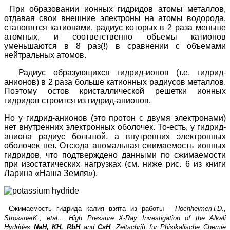
При образовании ионных гидридов атомы металлов,
отдавая свои внешние электроны на атомы водорода,
становятся катионами, радиус которых в 2 раза меньше
атомных, и соответственно объемы катионов
уменьшаются в 8 раз(!) в сравнении с объемами
нейтральных атомов.
Радиус образующихся гидрид-ионов (т.е. гидрид-
анионов) в 2 раза больше катионных радиусов металлов.
Поэтому остов кристаллической решетки ионных
гидридов строится из гидрид-анионов.
Но у гидрид-анионов (это протон с двумя электронами)
нет внутренних электронных оболочек. То-есть, у гидрид-
аниона радиус большой, а внутренних электронных
оболочек нет. Отсюда аномальная сжимаемость ионных
гидридов, что подтверждено данными по сжимаемости
при изостатических нагрузках (см. ниже рис. 6 из книги
Ларина «Наша Земля»).
Сжимаемость гидрида калия взята из работы -
Hochheimer
H
.
D
.,
Strossner
K
.,
et
al
…
High Pressure X-Ray Investigation of the Alkali
Hydrides
NaH, KH, RbH
and
CsH
. Zeitschrift fur Phisikalische Chemie