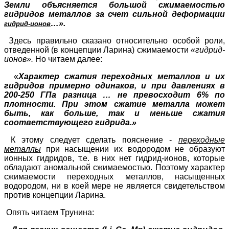
Земли объясняется большой сжимаемостью
гидридов металлов за счет сильной деформации
…».
гидрид-ионов
Здесь правильно сказано относительно особой роли,
отведенной (в концепции Ларина) сжимаемости
«гидрид-
ионов».
Но читаем далее:
«
Характер сжатия
переходных металлов
и их
гидридов примерно одинаков, и при давлениях в
200-250 ГПа разница … не превосходит 6% по
плотности. При этом сжатие металла может
быть, как больше, так и меньше сжатия
соответствующего гидрида.»
К этому следует сделать пояснение -
переходные
металлы
при насыщении их водородом не образуют
ионных гидридов, т.е. в них нет гидрид-ионов, которые
обладают аномальной сжимаемостью. Поэтому характер
сжимаемости переходных металлов, насыщенных
водородом, ни в коей мере не является свидетельством
против концепции Ларина.
Опять читаем Трунина: