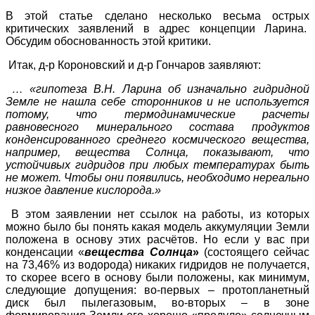
В этой статье сделано несколько весьма острых
критических заявлений в адрес концепции Ларина.
Обсудим обоснованность этой критики.
Итак, д-р Короновский и д-р Гончаров заявляют:
… «гипотеза В.Н. Ларина об изначально гидридной
Земле не нашла себе сторонников и не используется
потому, что термодинамические расчеты
равновесного минерального состава продуктов
конденсированного среднего космического вещества,
например, вещества Солнца, показывают, что
устойчивых гидридов при любых температурах быть
не может. Чтобы они появились, необходимо нереально
низкое давление кислорода.»
В этом заявлении нет ссылок на работы, из которых
можно было бы понять какая модель аккумуляции Земли
положена в основу этих расчётов. Но если у вас при
конденсации «
вещества Солнца
»
(
состоящего сейчас
на 73,46% из водорода)
никаких гидридов не получается,
то скорее всего в основу были положены, как минимум,
следующие допущения: во-первых – протопланетный
диск был пылегазовым, во-вторых – в зоне