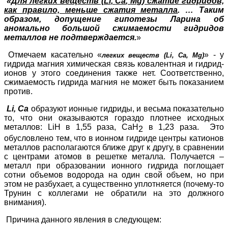
«
Для легких веществ (
Li
,
Ca
,
Mg
) сжатие гидридов,
как правило, меньше сжатия металла
. … Таким
образом, допущение гипотезы Ларина об
аномально большой сжимаемости гидридов
металлов не подтверждается.
»
Отмечаем касательно «
» - у
легких веществ (
Li
,
Ca
,
Mg
)
гидрида магния химическая связь ковалентная и гидрид-
ионов у этого соединения также нет. Соответственно,
сжимаемость гидрида магния не может быть показанием
против.
Li
,
Ca
образуют ионные гидриды, и весьма показательно
то, что они оказываются гораздо плотнее исходных
металлов:
LiH
в 1,55 раза,
CaH
в 1,23 раза. Это
2
обусловлено тем, что в ионном гидриде центры катионов
металлов располагаются ближе друг к другу, в сравнении
с центрами атомов в решетке металла. Получается –
металл при образовании ионного гидрида поглощает
сотни объемов водорода на один свой объем, но при
этом не разбухает, а существенно уплотняется (почему-то
Трунин с коллегами не обратили на это должного
внимания).
Причина данного явления в следующем: