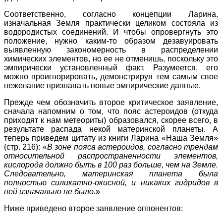
Соответственно, согласно концепции Ларина,
изначальная Земля практически целиком состояла из
водородистых соединений. И чтобы опровергнуть это
положение, нужно каким-то образом дезавуировать
выявленную закономерность в распределении
химических элементов, но ее не отменишь, поскольку это
эмпирически установленный факт. Разумеется, его
можно проигнорировать, демонстрируя тем самым свое
нежелание признавать новые эмпирические данные.
Прежде чем обозначить второе критическое заявление,
сначала напомним о том, что пояс астероидов (откуда
приходят к нам метеориты) образовался, скорее всего, в
результате распада некой материнской планеты. А
теперь приведем цитату из книги Ларина «Наша Земля»
(стр. 216): «
В зоне пояса астероидов, согласно трендам
относительной распространенности элементов,
кислорода должно быть в 100 раз больше, чем на Земле.
Следовательно, материнская планета была
полностью силикатно-окисной, и никаких гидридов в
ней изначально не было.
»
Ниже приведено второе заявление оппонентов: