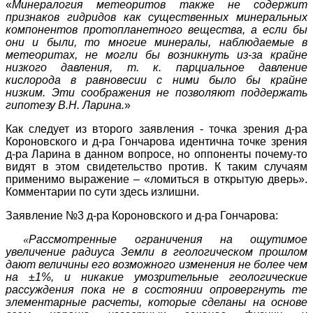
«
Минералогия метеоритов также не содержит
признаков гидридов как существенных минеральных
компонентов протопланетного вещества, а если бы
они и были, то многие ми­­­­­нералы, наблюдаемые в
метеоритах, не могли бы возникнуть из-за крайне
низкого давления, т. к. парциальное давление
кислорода в равновесии с ними было бы крайне
низким. Эти соображения не позволяют поддержать
гипотезу В.Н. Ларина.
»
Как следует из второго заявления - точка зрения д-ра
Короновского и д-ра Гончарова идентична точке зрения
д-ра Ларина в данном вопросе, но оппоненты почему-то
видят в этом свидетельство против. К таким случаям
применимо выражение – «ломиться в открытую дверь».
Комментарии по сути здесь излишни.
Заявление №3 д-ра Короновского и д-ра Гончарова:
«
Рассмотренные ограничения на ощутимое
увеличение радиуса Земли в геологическом прошлом
дают величины его возможного изменения не более чем
на ±1%, и никакие умозрительные геологические
рассуждения пока не в состоянии опровергнуть те
элементарные расчеты, которые сделаны на основе