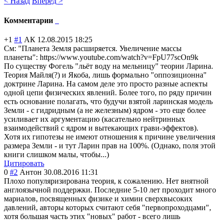
< Назад
Вперед >
Комментарии
+1
#1
АК
12.08.2015 18:25
См: "Планета Земля расширяется. Увеличение массы
планеты": https://www.youtube.com/watch?v=FpU77scOn9k
По существу Фогель "льёт воду на мельницу" теории Ларина.
Теория Майля(?) и Якоба, лишь формально "оппозиционна"
доктрине Ларина. На самом деле это просто разные аспекты
одной цепи физических явлений. Более того, по ряду причин
есть основание полагать, что будучи взятой ларинская модель
Земли - с гидридным (а не железным) ядром - это еще более
усиливает их аргументацию (касательно нейтринных
взаимодействий с ядром и вытекающих грави-эффектов)
.
Хотя их гипотезы не имеют отношения к причине увеличения
размера Земли - и тут Ларин прав на 100%. (Однако, поля этой
книги слишком малы, чтобы...)
Цитировать
0
#2
Антон
30.08.2016 11:31
Плохо популяризирован
а теория, к сожалению. Нет внятной
англоязычной поддержки. Последние 5-10 лет проходит много
мариалов, посвященных физике и химии сверхвысоких
давлений, авторы которых считают себя "первопроходцам
и",
хотя большая часть этих "новых" работ - всего лишь