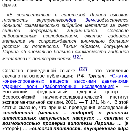
фраза:
«В соответствии с гипотезой Ларина высокая
плотность внутреннего
ядра Земли
объясняется
большой сжимаемостью гидридов металлов за счет
сильной деформации гидрид-ионов. Согласно
лабораторным исследованиям, сжатие гидридов
металлов не сопровождается аномально большим
ростом их плотности. Таким образом, допущение
Ларина об аномально большой сжимаемости гидридов
[12]
металлов не подтверждается.
»
[12]
Согласно приведенной ссылке
это заявление
сделано на основе публикации:
Р.Ф. Трунина
«
Сжатие
конденсированных веществ высокими давлениями
ударных волн (лабораторные исследования)
.» —
Российский федеральный ядерный центр -
Всероссийский научно-исследовательский институт
экспериментальной физики, 2001. — Т. 171, № 4. В этой
статье сказано, что причина проведения исследований
«
соединений (металл – водород) в условиях
интенсивных импульсных нагрузок ... связана с
возможностью проверки гипотезы Ларина» …
(в
которой)
…
«высокая плотность внутреннего ядра