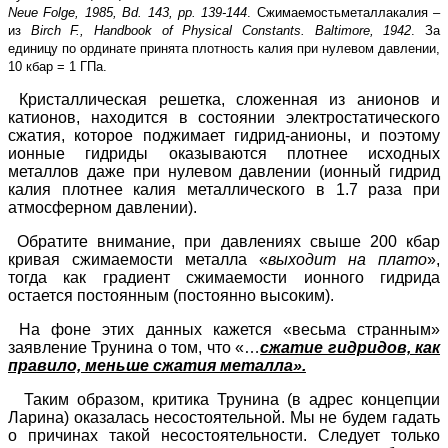
Neue Folge, 1985, Bd. 143, pp. 139-144
.
Сжимаемость
металла
калия
–
из
Birch F., Handbook of Physical Constants. Baltimore
, 1942
. За
единицу по ординате принята плотность калия при нулевом давлении,
10 кбар = 1 ГПа.
Кристаллическая решетка, сложенная из анионов и
катионов, находится в состоянии электростатического
сжатия, которое поджимает гидрид-анионы, и поэтому
ионные гидриды оказываются плотнее исходных
металлов даже при нулевом давлении (ионный гидрид
калия плотнее калия металлического в 1.7 раза при
атмосферном давлении).
Обратите внимание, при давлениях свыше 200 кбар
кривая сжимаемости металла «
выходит на плато
»,
тогда как градиент сжимаемости ионного гидрида
остается постоянным (постоянно высоким).
На фоне этих данных кажется «весьма странным»
заявление Трунина о том, что «…
сжатие гидридов, как
правило, меньше сжатия металла».
Таким образом, критика Трунина (в адрес концепции
Ларина) оказалась несостоятельной. Мы не будем гадать
о причинах такой несостоятельности. Следует только