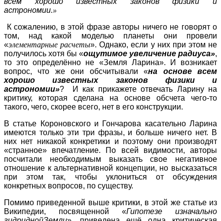
всем хорошо известных законов физики и
астрономии
.»
К сожалению, в этой фразе авторы ничего не говорят о
том, над какой моделью планеты они провели
«
элементарные расчеты
». Однако, если у них при этом не
получилось хотя бы «
ощутимое увеличение радиуса»
,
то это определённо не «Земля Ларина». И возникает
вопрос, что же они обсчитывали «
на основе всем
хорошо известных законов физики и
астрономии»
? И как прикажете отвечать Ларину на
критику, которая сделана на основе обсчета чего-то
такого, чего, скорее всего, нет в его конструкции.
В статье Короновского и Гончарова касательно Ларина
имеются только эти три фразы, и больше ничего нет. В
них нет никакой конкретики и поэтому они производят
«странное» впечатление. По всей видимости, авторы
посчитали необходимым выказать свое негативное
отношение к альтернативной концепции, но высказаться
при этом так, чтобы уклониться от обсуждения
конкретных вопросов, по существу.
Помимо приведенной выше критики, в этой же статье из
Википедии, посвященной «
Гипотезе изначально
гидридной
Земли
», приведена ещё одна критическая