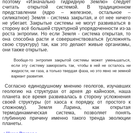
поэтому «Изначально гидридную Землю» следует
считать открытой системой. В традиционном
представлении (ядро – железное, остальное –
силикатное) Земля - система закрытая, и от нее ничего
не убегает. Закрытые системы не могут развиваться в
сторону всё большей структурной упорядоченности из-за
роста энтропии. Но если Земля - система открытая, то
она способна расти и совершенствоваться (усложнять
свою структуру) так, как это делают живые организмы,
они также открытые.
Вообще-то энтропия закрытой системы может уменьшаться,
если эту систему заморозить так, чтобы в ней не осталось ни
жидкости, ни газа, а только твердая фаза, но это явно не земной
вариант развития.
Согласно единодушному мнению геологов, изучавших
геологию на структурах от архея до кайнозоя, наша
планета все время развивалась в сторону усложнения
своей структуры (от хаоса к порядку, от простого к
сложному). Земля Ларина, как открытая
термодинамическая система, позволяет понять
глубинную причину именно такого тренда эволюции
планеты.