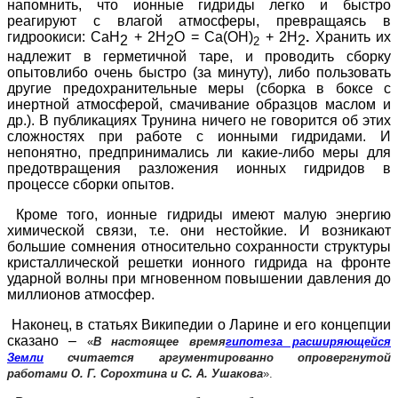
напомнить, что ионные гидриды легко и быстро
реагируют с влагой атмосферы, превращаясь в
гидроокиси:
CaH
+ 2
H
O
=
Ca
(
OH
)
+ 2
H
.
Хранить их
2
2
2
2
надлежит в герметичной таре, и проводить сборку
опытовлибо очень быстро (за минуту), либо пользовать
другие предохранительные меры (сборка в боксе с
инертной атмосферой, смачивание образцов маслом и
др.). В публикациях Трунина ничего не говорится об этих
сложностях при работе с ионными гидридами. И
непонятно, предпринимались ли какие-либо меры для
предотвращения разложения ионных гидридов в
процессе сборки опытов.
Кроме того, ионные гидриды имеют малую энергию
химической связи, т.е. они нестойкие. И возникают
большие сомнения относительно сохранности структуры
кристаллической решетки ионного гидрида на фронте
ударной волны при мгновенном повышении давления до
миллионов атмосфер.
Наконец, в статьях Википедии о Ларине и его концепции
сказано –
«
В настоящее время
гипотеза расширяющейся
Земли
считается аргументированно опровергнутой
работами О. Г. Сорохтина и С. А. Ушакова
».