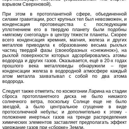
взрывом Сверхновой).
При этом в протопланетной сфере, объединенной
силами гравитации, рост крупных тел был невозможен, и
конденсация протовещества с последующим
уплотнением его в твердую планету были подобны
«мягкому снегопаду» в центру тяжести планеты. Скорее
всего конденсация кремния, магния, железа и других
металлов приводила к образованию весьма рыхлых
частиц твердой фазы (своеобразных «снежинок»), на
рыхлой поверхности которых адсорбировались атомы
водорода и других газов. Оказывается, ещё в 20-х годах
прошлого века металловеды обнаружили – при
конденсации железа в водородной атмосфере каждый
атом металла захватывал с собой по два атома
водорода.
Следует также отметить: по космогонии Ларина на стадии
сброса протопланетного диска не было никакого
солнечного ветра, поскольку Солнце еще не было
звездой, а было центральное сгущение в виде
протосолнечной небулы; и дополнительно к этому -
положение инертных газов на тренде распределения
химических элементов заставляет предполагать эффект
удержание газов при «сборке» Земли.