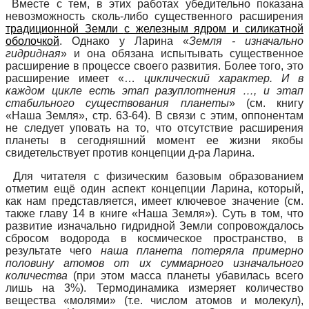
Вместе с тем, в этих работах убедительно показана
невозможность сколь-либо существенного расширения
традиционной Земли
с железным ядром и силикатной
оболочкой
. Однако у Ларина «
Земля - изначально
гидридная
» и она обязана испытывать существенное
расширение в процессе своего развития. Более того, это
расширение имеет «…
циклический характер. И в
каждом цикле есть этап разуплотнения …, и этап
стабильного существования планеты
» (см. книгу
«Наша Земля», стр. 63-64). В связи с этим, оппонентам
не следует уповать на то, что отсутствие расширения
планеты в сегодняшний момент ее жизни якобы
свидетельствует против концепции д-ра Ларина.
Для читателя с физическим базовым образованием
отметим ещё один аспект концепции Ларина, который,
как нам представляется, имеет ключевое значение (см.
также главу 14 в книге «Наша Земля»). Суть в том, что
развитие изначально гидридной Земли сопровождалось
сбросом водорода в космическое пространство, в
результате чего
наша планета потеряла примерно
половину атомов от их суммарного изначального
количества
(при этом масса планеты убавилась всего
лишь на 3%). Термодинамика измеряет количество
вещества «молями» (т.е. числом атомов и молекул),