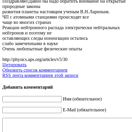
Поздравляю!Давн
о бы надо обратить внимание на открытые
природные законы
развития планеты настоящим ученым В.Н.Лариным.
ЧП с атомными станциями происходят все
чаще во многих странах
Реакции нейтронного распада электрически нейтральных
нейтронов и поэтому не
оставляющих следы ионнизации остались
слабо замеченными в науке
Очень любопытные физические опыты
http://physics.aps.org/articles/v5/30
Цитировать
Обновить список комментариев
RSS лента комментариев этой записи
Добавить комментарий
Имя (обязательное)
E-Mail (обязательное)